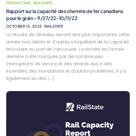
FREIGHT RAIL
,
RAILSTATE
Rapport sur la capacité des chemins de fer canadiens
pour le grain – 9/27/22-10/11/22
OCTOBER 12, 2022
RAILSTATE
La récolte de céréales devant être plus importante cette
année, nos clients et d’autres s’inquiètent de la capacité
ferroviaire au port de Vancouver. La récolte de l’année
dernière a été marquée par de nombreuses
interruptions de service et des retards dus à des
incendies, des inondations et d’autres problèmes. Il y a
également eu des […]