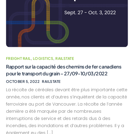
FREIGHT RAIL
,
LOGISTICS
,
RAILSTATE
Rapport sur la capacité des chemins de fer canadiens
pour le transport du grain – 27/09-10/03/2022
OCTOBER 5, 2022
RAILSTATE
La récolte de céréales devant être plus importante cette
année, nos clients et d’autres s’inquiètent de la capacité
ferroviaire au port de Vancouver. La récolte de l’année
dernière a été marquée par de nombreuses
interruptions de service et des retards dus à des
incendies, des inondations et d’autres problèmes. Il y a
également eu des […]