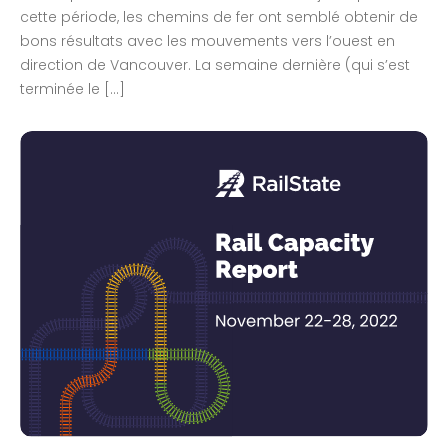
cette période, les chemins de fer ont semblé obtenir de
bons résultats avec les mouvements vers l’ouest en
direction de Vancouver. La semaine dernière (qui s’est
terminée le […]