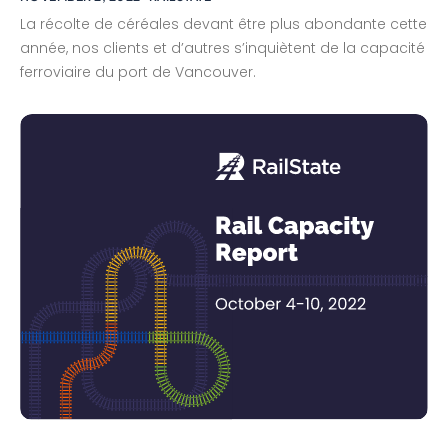
La récolte de céréales devant être plus abondante cette
année, nos clients et d’autres s’inquiètent de la capacité
ferroviaire du port de Vancouver.