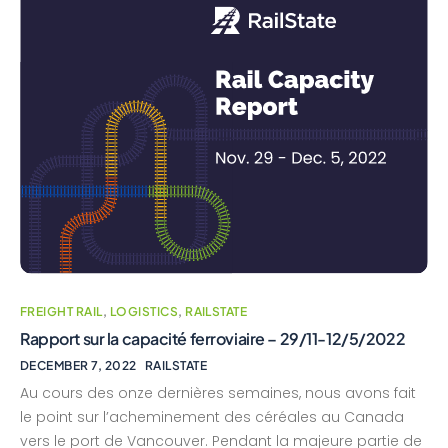
FREIGHT RAIL
,
LOGISTICS
,
RAILSTATE
Rapport sur la capacité ferroviaire – 29/11-12/5/2022
DECEMBER 7, 2022
RAILSTATE
Au cours des onze dernières semaines, nous avons fait
le point sur l’acheminement des céréales au Canada
vers le port de Vancouver. Pendant la majeure partie de