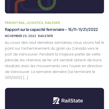
FREIGHT RAIL
,
LOGISTICS
,
RAILSTATE
Rapport sur la capacité ferroviaire – 15/11-11/21/2022
NOVEMBER 23, 2022
RAILSTATE
Au cours des neuf dernières semaines, nous avons fait le
point sur l’acheminement du grain au Canada vers le
port de Vancouver. Pendant la majeure partie de cette
période, les chemins de fer ont semblé obtenir de bons
résultats avec les mouvements vers l’ouest en direction
de Vancouver. La semaine dernière (se terminant le
21/11/2022) […]