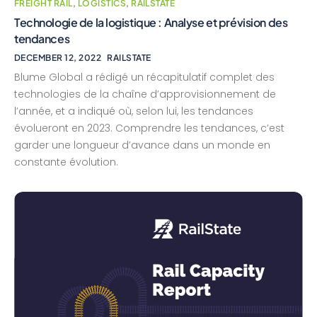
FREIGHT RAIL
,
LOGISTICS
,
RAILSTATE
Technologie de la logistique : Analyse et prévision des
tendances
DECEMBER 12, 2022
RAILSTATE
Blume Global a rédigé un récapitulatif complet des
technologies de la chaîne d’approvisionnement de
l’année, et a indiqué où, selon lui, les tendances
évolueront en 2023. Comprendre les tendances, c’est
garder une longueur d’avance dans un monde en
constante évolution.